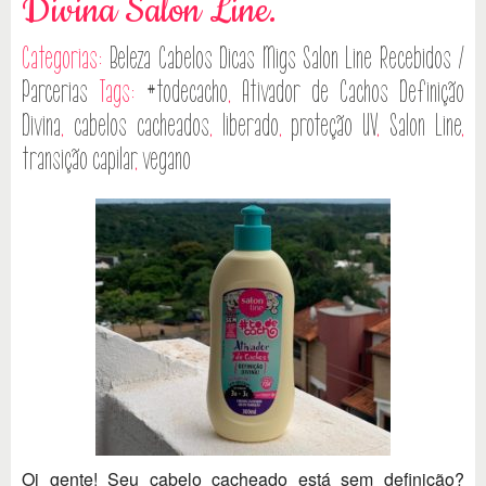
Divina Salon Line.
Categorias:
Beleza
Cabelos
Dicas
Migs Salon Line
Recebidos /
Parcerias
Tags:
#todecacho
,
Ativador de Cachos Definição
Divina
,
cabelos cacheados
,
liberado
,
proteção UV
,
Salon Line
,
transição capilar
,
vegano
Oi gente! Seu cabelo cacheado está sem definição?