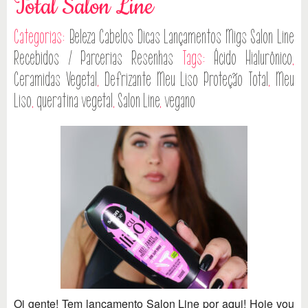
Total Salon Line
Categorias:
Beleza
Cabelos
Dicas
Lançamentos
Migs Salon Line
Recebidos / Parcerias
Resenhas
Tags:
Ácido Hialurônico
,
Ceramidas Vegetal
,
Defrizante Meu Liso Proteção Total
,
Meu
Liso
,
queratina vegetal
,
Salon Line
,
vegano
Oi gente! Tem lançamento Salon Line por aqui! Hoje vou