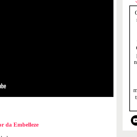
n
m
r da Embelleze