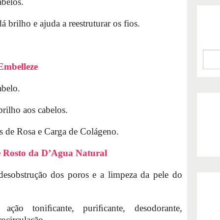
abelos.
á brilho e ajuda a reestruturar os fios.
Embelleze
abelo.
brilho aos cabelos.
las de Rosa e Carga de Colágeno.
e Rosto da D’Agua Natural
esobstrução dos poros e a limpeza da pele do
ação toniﬁcante, puriﬁcante, desodorante,
rocirculação.