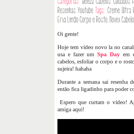
Categorias:
Beleza
Cabelos
Cuidados 
Resenhas
Youtube
Tags:
Creme Ultra 
Erva Limão Corpo e Rosto
,
Novex Cabelo
Oi gente!
Hoje tem vídeo novo la no canal
usa e fazer um
Spa Day
em ca
cabelos, esfoliar o corpo e o rost
sujeira! hahaha
Durante a semana sai resenha 
então fica ligadinho para poder 
Espero que curtam o vídeo! Ape
amiga aqui!