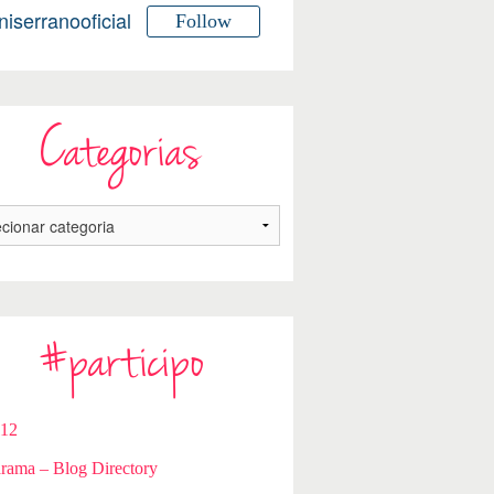
niserranooficial
Follow
Categorias
#participo
112
rama – Blog Directory