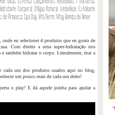
Pele
Dicas
Estética
Lançamentos
Recebidos / Parcerias
Hidratante Corporal
,
D'Agua Natural
,
Embelleze
,
Esfoliante
s de Princesa
,
Spa Day
,
Vita Derm
,
Vitay Bomba de Amor
, onde eu selecionei 4 produtos que eu gosto de
sa. Com direito a uma super-hidratação nos
o e também hidratar o corpo. Literalmente, tirar a
de cada um dos produtos usados aqui no blog,
conhecer um pouco mais de cada um deles!
rta o play! E dá aquele joinha para ajudar a