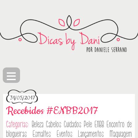
≡
31/05/2017
Recebidos #ENBB2017
Categorias:
Beleza
Cabelos
Cuidados Pele
ENBB
Encontro de
blogueiras
Esmaltes
Eventos
Lançamentos
Maquiagem