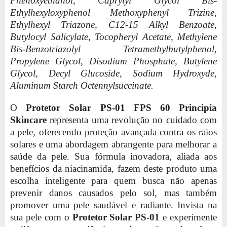
Phenoxyethanol, Caprylyl Glycol Bis-
Ethylhexyloxyphenol Methoxyphenyl Trizine,
Ethylhexyl Triazone, C12-15 Alkyl Benzoate,
Butylocyl Salicylate, Tocopheryl Acetate, Methylene
Bis-Benzotriazolyl Tetramethylbutylphenol,
Propylene Glycol, Disodium Phosphate, Butylene
Glycol, Decyl Glucoside, Sodium Hydroxyde,
Aluminum Starch Octennylsuccinate.
O
Protetor Solar PS-01 FPS 60 Principia
Skincare
representa uma revolução no cuidado com
a pele, oferecendo proteção avançada contra os raios
solares e uma abordagem abrangente para melhorar a
saúde da pele. Sua fórmula inovadora, aliada aos
benefícios da niacinamida, fazem deste produto uma
escolha inteligente para quem busca não apenas
prevenir danos causados pelo sol, mas também
promover uma pele saudável e radiante. Invista na
sua pele com o
Protetor Solar PS-01
e experimente