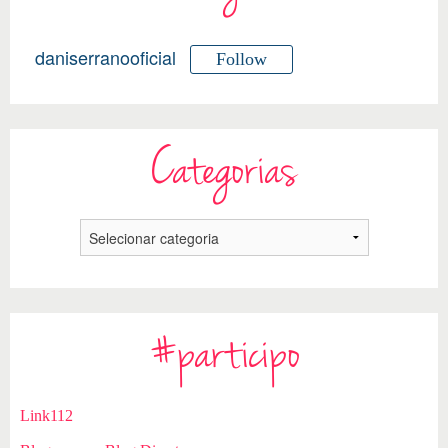
daniserranooficial
Follow
Categorias
#participo
Link112