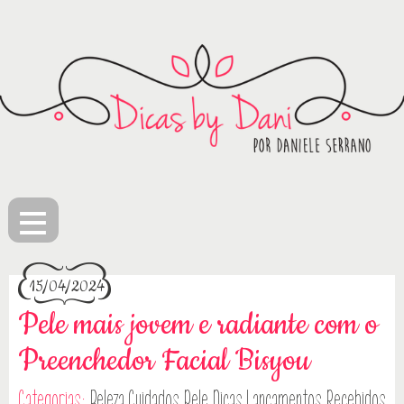
≡
15/04/2024
Pele mais jovem e radiante com o
Preenchedor Facial Bisyou
Categorias:
Beleza
Cuidados Pele
Dicas
Lançamentos
Recebidos