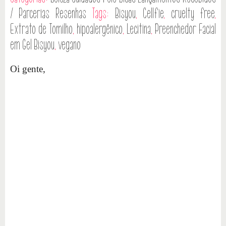
/ Parcerias
Resenhas
Tags:
Bisyou
,
Cellfie
,
cruelty free
,
Extrato de Tomilho
,
hipoalergênico
,
Lecitina
,
Preenchedor Facial
em Gel Bisyou
,
vegano
Oi gente,