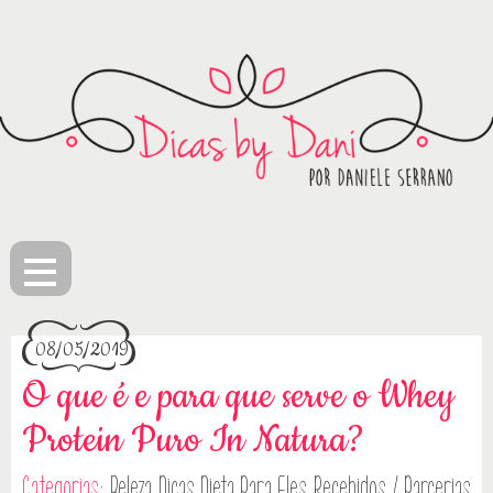
≡
08/05/2019
O que é e para que serve o Whey
Protein Puro In Natura?
Categorias:
Beleza
Dicas
Dieta
Para Eles
Recebidos / Parcerias