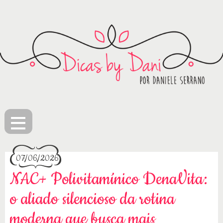
≡
07/06/2026
NAC+ Polivitamínico DenaVita:
o aliado silencioso da rotina
moderna que busca mais