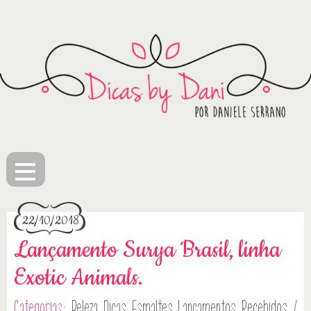
≡
22/10/2018
Lançamento Surya Brasil, linha
Exotic Animals.
Categorias:
Beleza
Dicas
Esmaltes
Lançamentos
Recebidos /