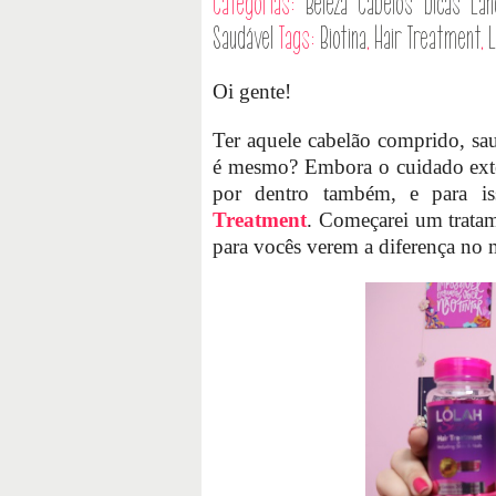
Categorias:
Beleza
Cabelos
Dicas
Lan
Saudável
Tags:
Biotina
,
Hair Treatment
,
L
Oi gente!
Ter aquele cabelão comprido, sa
é mesmo? Embora o cuidado exter
por dentro também, e para i
Treatment
. Começarei um tratam
para vocês verem a diferença no 