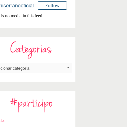
niserranooficial
Follow
is no media in this feed
Categorias
#participo
112