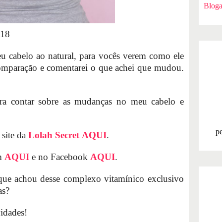
Bloga
018
eu cabelo ao natural, para vocês verem como ele
 comparação e comentarei o que achei que mudou.
ara contar sobre as mudanças no meu cabelo e
pe
 site da
Lolah Secret
AQUI
.
m
AQUI
e no Facebook
AQUI
.
que achou desse complexo vitamínico exclusivo
as?
idades!