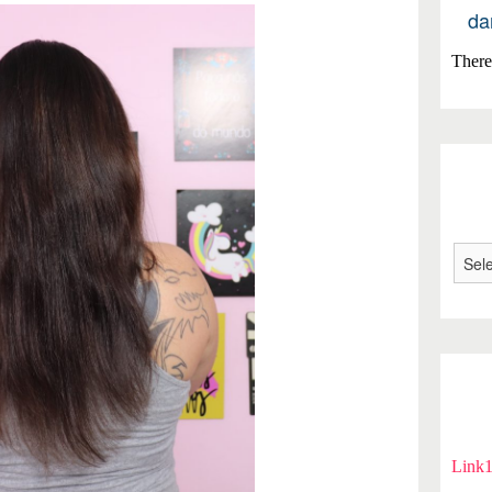
da
There 
Link