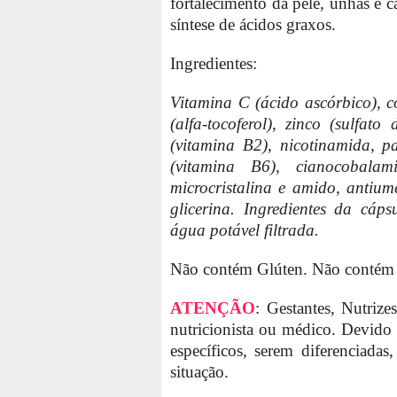
fortalecimento da pele, unhas e c
síntese de ácidos graxos.
Ingredientes:
Vitamina C (ácido ascórbico), co
(alfa-tocoferol), zinco (sulfat
(vitamina B2), nicotinamida, pa
(vitamina B6), cianocobalami
microcristalina e amido, antiume
glicerina. Ingredientes da cáps
água potável filtrada.
Não contém Glúten. Não contém 
ATENÇÃO
: Gestantes, Nutriz
nutricionista ou médico. Devido a
específicos, serem diferenciadas
situação.