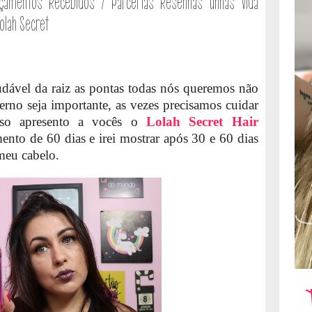
çamentos
Recebidos / Parcerias
Resenhas
Unhas
Vida
olah Secret
udável da raiz as pontas todas nós queremos não
no seja importante, as vezes precisamos cuidar
sso apresento a vocês o
Lolah Secret Hair
ento de 60 dias e irei mostrar após 30 e 60 dias
meu cabelo.