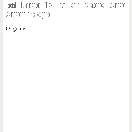
Facial Iluminador
,
Max Love
,
sem parabenos
,
skincare
,
skincareroutine
,
vegano
Oi gente!