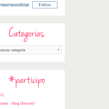
niserranooficial
Follow
Categorias
#participo
112
rama – Blog Directory