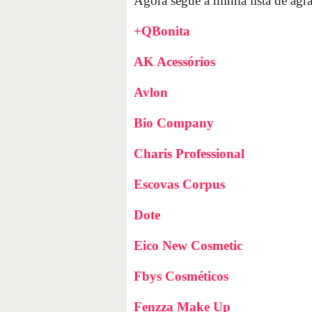
Agora segue a minha lista de agra
+QBonita
AK Acessórios
Avlon
Bio Company
Charis Professional
Escovas Corpus
Dote
Eico New Cosmetic
Fbys Cosméticos
Fenzza Make Up