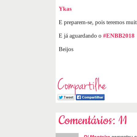
Ykas
E preparem-se, pois teremos muit
E já aguardando o
#ENBB2018
Beijos
Compartilhe
Comentários: 11
Di Monteiro
comentou 