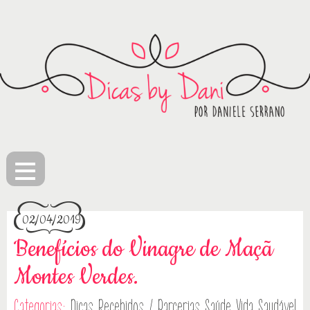
≡
02/04/2019
Benefícios do Vinagre de Maçã
Montes Verdes.
Categorias:
Dicas
Recebidos / Parcerias
Saúde
Vida Saudável