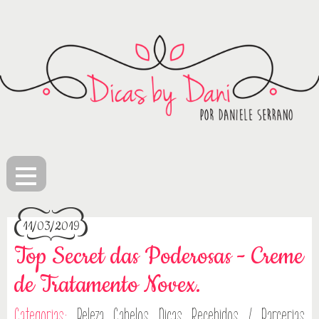
≡
11/03/2019
Top Secret das Poderosas - Creme
de Tratamento Novex.
Categorias:
Beleza
Cabelos
Dicas
Recebidos / Parcerias