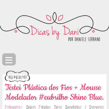
≡
16/11/2019
Testei Plástica dos Fios + Mousse
Modelador #eubrilho Shine Blue.
Categorias:
Beleza
Cabelos
Dicas
Recebidos / Parcerias