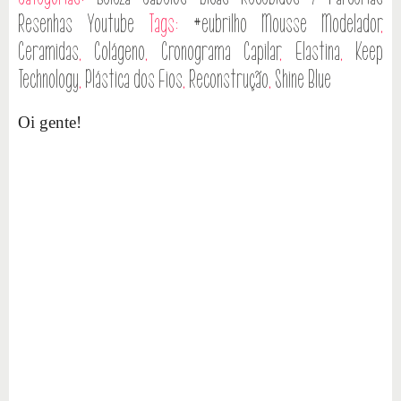
Resenhas
Youtube
Tags:
#eubrilho Mousse Modelador
,
Ceramidas
,
Colágeno
,
Cronograma Capilar
,
Elastina
,
Keep
Technology
,
Plástica dos Fios
,
Reconstrução
,
Shine Blue
Oi gente!