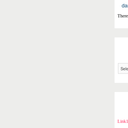
da
There 
Link