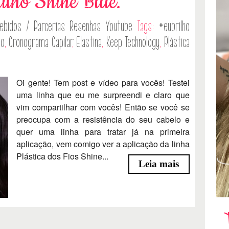
lho Shine Blue.
ebidos / Parcerias
Resenhas
Youtube
Tags:
#eubrilho
no
,
Cronograma Capilar
,
Elastina
,
Keep Technology
,
Plástica
Oi gente! Tem post e vídeo para vocês! Testei
uma linha que eu me surpreendi e claro que
vim compartilhar com vocês! Então se você se
preocupa com a resistência do seu cabelo e
quer uma linha para tratar já na primeira
aplicação, vem comigo ver a aplicação da linha
Plástica dos Fios Shine...
Leia mais