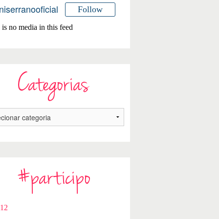
niserranooficial
Follow
is no media in this feed
Categorias
#participo
112