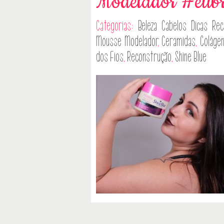
Modelador #eubri
Categorias:
Beleza
Cabelos
Dicas
Rec
Mousse Modelador
,
Ceramidas
,
Coláge
dos Fios
,
Reconstrução
,
Shine Blue