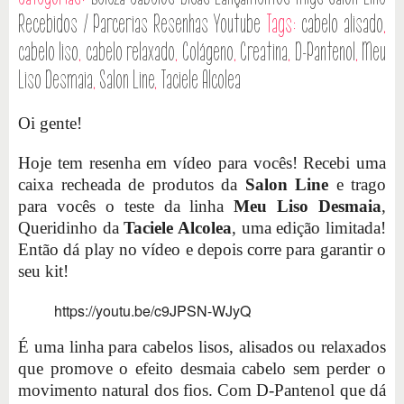
Recebidos / Parcerias
Resenhas
Youtube
Tags:
cabelo alisado
,
cabelo liso
,
cabelo relaxado
,
Colágeno
,
Creatina
,
D-Pantenol
,
Meu
Liso Desmaia
,
Salon Line
,
Taciele Alcolea
Oi gente!
Hoje tem resenha em vídeo para vocês! Recebi uma
caixa recheada de produtos da
Salon Line
e trago
para vocês o teste da linha
Meu Liso Desmaia
,
Queridinho da
Taciele Alcolea
, uma edição limitada!
Então dá play no vídeo e depois corre para garantir o
seu kit!
https://youtu.be/c9JPSN-WJyQ
É uma linha para cabelos lisos, alisados ou relaxados
que promove o efeito desmaia cabelo sem perder o
movimento natural dos fios. Com D-Pantenol que dá