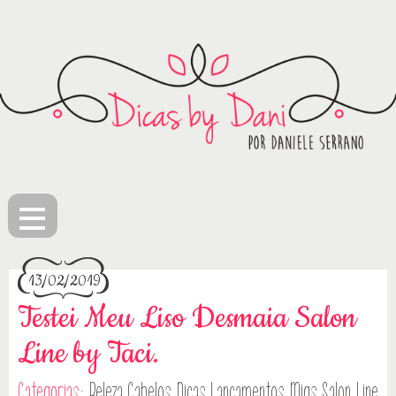
≡
13/02/2019
Testei Meu Liso Desmaia Salon
Line by Taci.
Categorias:
Beleza
Cabelos
Dicas
Lançamentos
Migs Salon Line