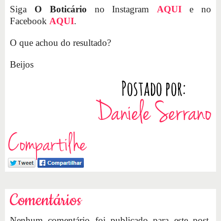
Siga
O Boticário
no Instagram
AQUI
e no
Facebook
AQUI
.
O que achou do resultado?
Beijos
Compartilhe
Comentários
Nenhum comentário foi publicado para este post.