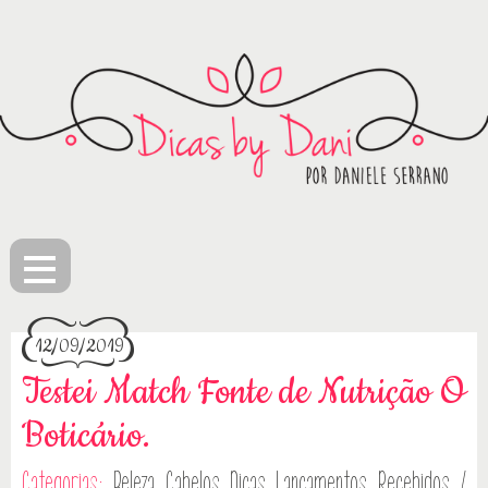
≡
12/09/2019
Testei Match Fonte de Nutrição O
Boticário.
Categorias:
Beleza
Cabelos
Dicas
Lançamentos
Recebidos /