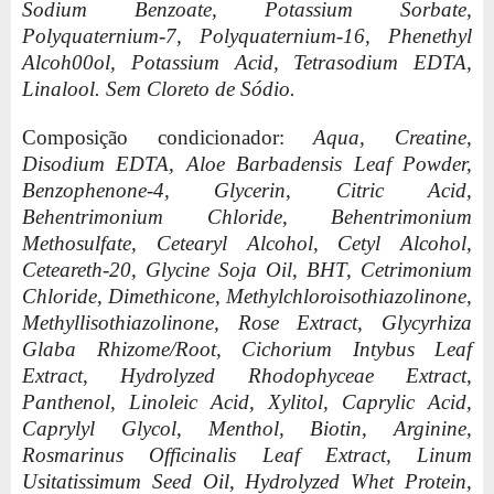
Sodium Benzoate, Potassium Sorbate,
Polyquaternium-7, Polyquaternium-16, Phenethyl
Alcoh00ol, Potassium Acid, Tetrasodium EDTA,
Linalool. Sem Cloreto de Sódio.
Composição condicionador:
Aqua, Creatine,
Disodium EDTA, Aloe Barbadensis Leaf Powder,
Benzophenone-4, Glycerin, Citric Acid,
Behentrimonium Chloride, Behentrimonium
Methosulfate, Cetearyl Alcohol, Cetyl Alcohol,
Ceteareth-20, Glycine Soja Oil, BHT, Cetrimonium
Chloride, Dimethicone, Methylchloroisothiazolinone,
Methyllisothiazolinone, Rose Extract, Glycyrhiza
Glaba Rhizome/Root, Cichorium Intybus Leaf
Extract, Hydrolyzed Rhodophyceae Extract,
Panthenol, Linoleic Acid, Xylitol, Caprylic Acid,
Caprylyl Glycol, Menthol, Biotin, Arginine,
Rosmarinus Officinalis Leaf Extract, Linum
Usitatissimum Seed Oil, Hydrolyzed Whet Protein,