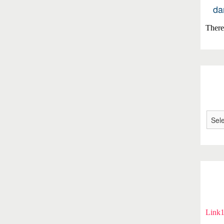
da
There 
Link