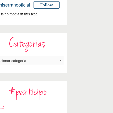
niserranooficial
Follow
is no media in this feed
Categorias
#participo
112