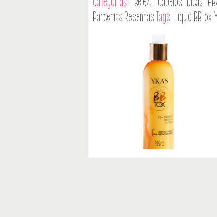
Categorias:
Beleza
Cabelos
Dicas
EB
Parcerias
Resenhas
Tags:
Liquid BBtox 