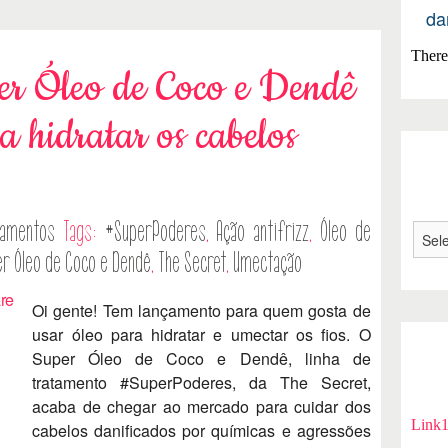
da
There 
er Óleo de Coco e Dendê
a hidratar os cabelos
çamentos
Tags:
#SuperPoderes
,
Ação antifrizz
,
Óleo de
r Óleo de Coco e Dendê
,
The Secret
,
Umectação
Oi gente! Tem lançamento para quem gosta de
usar óleo para hidratar e umectar os fios. O
Super Óleo de Coco e Dendê, linha de
tratamento #SuperPoderes, da The Secret,
acaba de chegar ao mercado para cuidar dos
Link
cabelos danificados por químicas e agressões