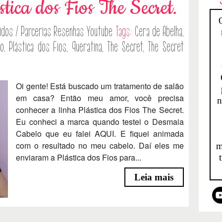
stica dos Fios The Secret.
idos / Parcerias
Resenhas
Youtube
Tags:
Cera de Abelha
,
co
,
Plástica dos Fios
,
Queratina
,
The Secret
,
The Secret
Oi gente! Está buscado um tratamento de salão
em casa? Então meu amor, você precisa
n
conhecer a linha Plástica dos Fios The Secret.
Eu conheci a marca quando testei o Desmaia
Cabelo que eu falei AQUI. E fiquei animada
com o resultado no meu cabelo. Daí eles me
m
enviaram a Plástica dos Fios para...
Leia mais