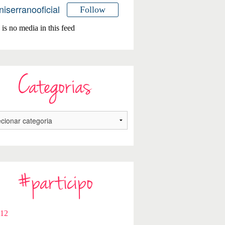
niserranooficial
Follow
is no media in this feed
Categorias
#participo
112