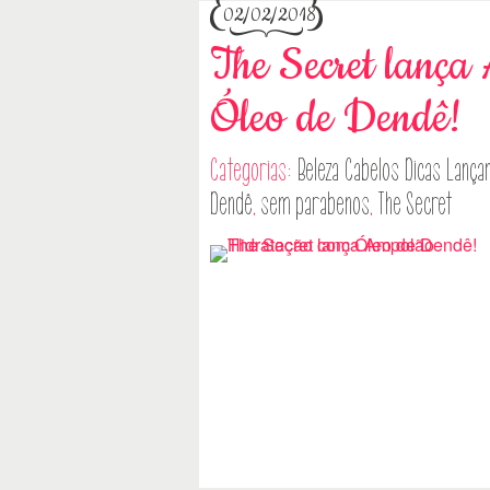
02/02/2018
The Secret lança
Óleo de Dendê!
Categorias:
Beleza
Cabelos
Dicas
Lança
Dendê
,
sem parabenos
,
The Secret