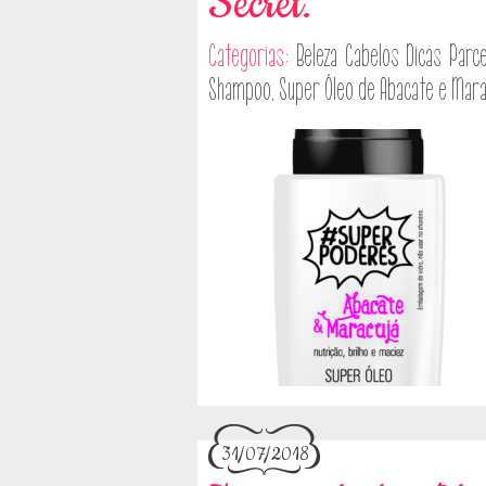
Secret.
Categorias:
Beleza
Cabelos
Dicas
Parce
Shampoo
,
Super Óleo de Abacate e Mara
31/07/2018