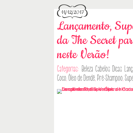
11/12/2017
Lançamento, Sup
da The Secret par
neste Verão!
Categorias:
Beleza
Cabelos
Dicas
Lan
Coco
,
Óleo de Dendê
,
Pré-Shampoo
,
Supe