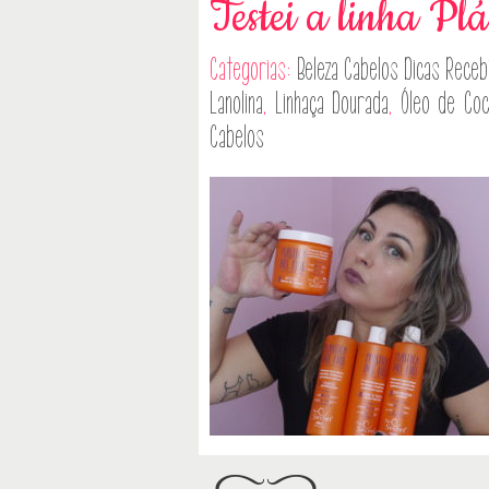
Testei a linha Plá
Categorias:
Beleza
Cabelos
Dicas
Receb
Lanolina
,
Linhaça Dourada
,
Óleo de Co
Cabelos