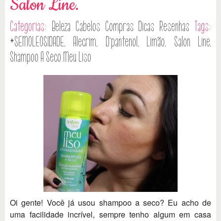
Salon Line.
Categorias:
Beleza
Cabelos
Compras
Dicas
Resenhas
Tags:
#SEMOLEOSIDADE
,
Alecrim
,
D’pantenol
,
Limão
,
Salon Line
,
Shampoo A Seco Meu Liso
Oi gente! Você já usou shampoo a seco? Eu acho de
uma facilidade incrível, sempre tenho algum em casa