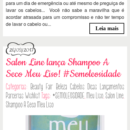
para um dia de emergência ou até mesmo de preguiça de
lavar os cabelos... Você não sabe a maravilha que é
acordar atrasada para um compromisso e não ter tempo
de lavar o cabelo ou...
Leia mais
26/09/2017
Salon Line lança Shampoo A
Seco Meu Liso! #Semoleosidade
Categorias:
Beauty Fair
Beleza
Cabelos
Dicas
Lançamentos
Parcerias
Wishlist
Tags:
#SEMOLEOSIDADE
,
Meu Liso
,
Salon Line
,
Shampoo A Seco Meu Liso