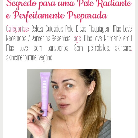
Segredo para uma Pele Radiante
e Perfeitamente Preparada
Categorias:
Beleza
Cuidados Pele
Dicas
Maquiagem
Max Love
Recebidos / Parcerias
Resenhas
Tags:
Max Love
,
Primer 3 em 1
Max Love
,
sem parabenos
,
Sem petrolatos
,
skincare
,
skincareroutine
,
vegano