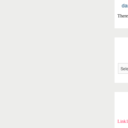
da
There 
Link