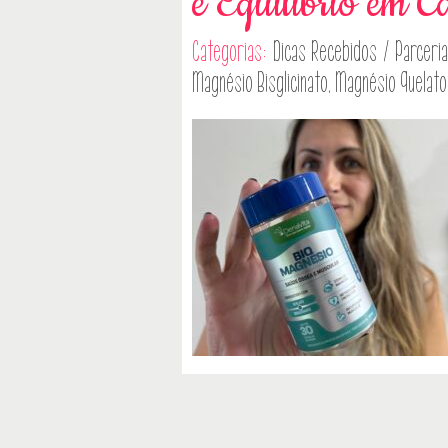
e Equilíbrio em 
Categorias:
Dicas
Recebidos / Parceri
Magnésio Bisglicinato
,
Magnésio Quelato