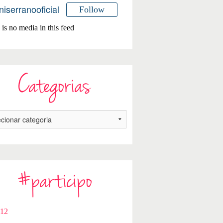
niserranooficial
Follow
is no media in this feed
Categorias
#participo
112