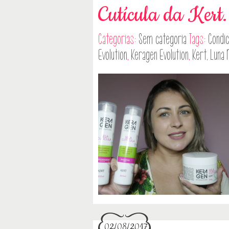
Cutícula da Kert.
Categorias:
Sem categoria
Tags:
Condic
Evolution
,
Keragen Evolution
,
Kert
,
Luna 
02/08/2017