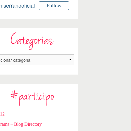
niserranooficial
Follow
Categorias
#participo
112
rama – Blog Directory