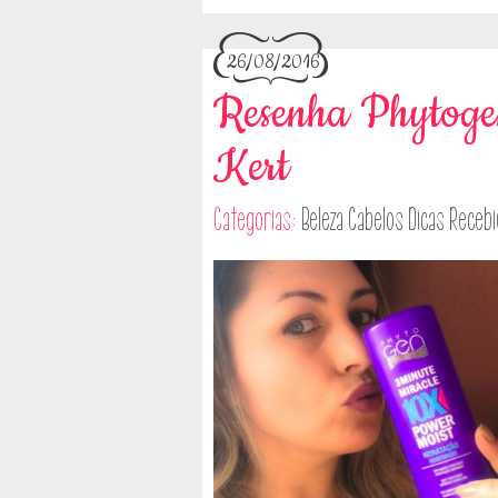
26/08/2016
Resenha Phytogen
Kert
Categorias:
Beleza
Cabelos
Dicas
Recebi