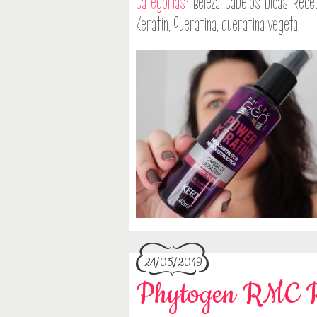
Categorias:
Beleza
Cabelos
Dicas
Rece
Keratin
,
Queratina
,
queratina vegetal
21/05/2019
Phytogen RMC R