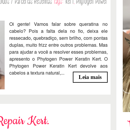
bidos / Parcerias
Resenhas
Tags:
Kert
,
Phytogen Power
Oi gente! Vamos falar sobre queratina no
cabelo? Pois a falta dela no fio, deixa ele
ressecado, quebradiço, sem brilho, com pontas
duplas, muito frizz entre outros problemas. Mas
para ajudar a você a resolver esses problemas,
apresento o Phytogen Power Keratin Kert. O
Phytogen Power Keratin Kert devolve aos
cabelos a textura natural,...
Leia mais
epair Kert.