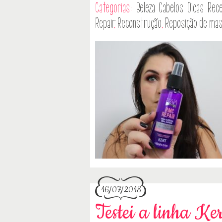
Categorias:
Beleza
Cabelos
Dicas
Rece
Repair
,
Reconstrução
,
Reposição de mas
16/07/2018
Testei a linha Ke