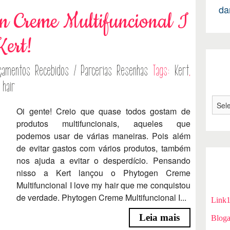
da
 Creme Multifuncional I
Kert!
çamentos
Recebidos / Parcerias
Resenhas
Tags:
Kert
,
 hair
Oi gente! Creio que quase todos gostam de
produtos multifuncionais, aqueles que
podemos usar de várias maneiras. Pois além
de evitar gastos com vários produtos, também
nos ajuda a evitar o desperdício. Pensando
nisso a Kert lançou o Phytogen Creme
Multifuncional I love my hair que me conquistou
de verdade. Phytogen Creme Multifuncional I...
Link
Leia mais
Bloga