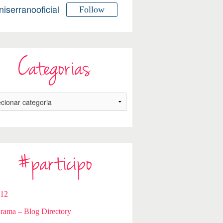
niserranooficial
Follow
Categorias
#participo
112
rama – Blog Directory