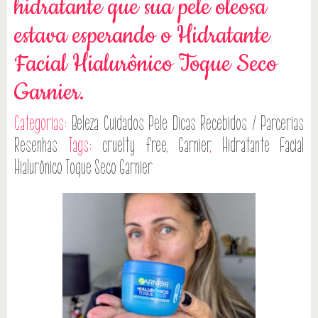
hidratante que sua pele oleosa
estava esperando o Hidratante
Facial Hialurônico Toque Seco
Garnier.
Categorias:
Beleza
Cuidados Pele
Dicas
Recebidos / Parcerias
Resenhas
Tags:
cruelty free
,
Garnier
,
Hidratante Facial
Hialurônico Toque Seco Garnier