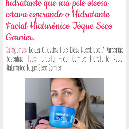
hidratante que sua pele oleosa
estava esperando o Hidratante
Facial Hialurônico Toque Seco
Garnier.
Categorias:
Beleza
Cuidados Pele
Dicas
Recebidos / Parcerias
Resenhas
Tags:
cruelty free
,
Garnier
,
Hidratante Facial
Hialurônico Toque Seco Garnier