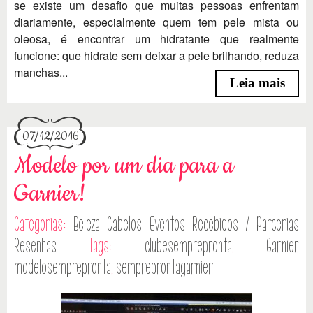
se existe um desafio que muitas pessoas enfrentam
diariamente, especialmente quem tem pele mista ou
oleosa, é encontrar um hidratante que realmente
funcione: que hidrate sem deixar a pele brilhando, reduza
manchas...
Leia mais
07/12/2016
Modelo por um dia para a
Garnier!
Categorias:
Beleza
Cabelos
Eventos
Recebidos / Parcerias
Resenhas
Tags:
clubesemprepronta
,
Garnier
,
modelosemprepronta
,
sempreprontagarnier