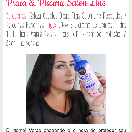
Praia & Piscina Salon Line
Categorias:
Beleza
Cabelos
Dicas
Migs Salon Line
Recebidos /
Parcerias
Resenhas
Tags:
CO-WASH
,
creme de pentear
,
Hidra
Multy
,
Hidra Praia & Piscina
,
liberado
,
Pré-Shampoo
,
proteção UV
,
Salon Line
,
vegano
Oi gente! Verão chegando e é hora de proteger seu