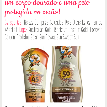
um corpo dourado e uma pele
protegida no verão!
Categorias:
Beleza
Compras
Cuidados Pele
Dicas
Lançamentos
Wishlist
Tags:
Australian Gold
,
Blockout
,
Fast n’ Gold
,
Forever
Golden
,
Protetor Solar
,
Sun Power
,
Sun Sweet Sun