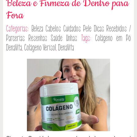
Beleza e Firmeza de Dentro para
Fora
Categorias:
Beleza
Cabelos
Cuidados Pele
Dicas
Recebidos /
Parcerias
Resenhas
Saúde
Unhas
Tags:
Colágeno em Pó
DenaVita
,
Colágeno Verisol
,
DenaVita