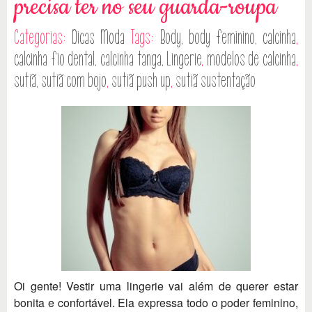
precisa ter no seu guarda-roupa
Categorias:
Dicas
Moda
Tags:
Body
,
body feminino
,
calcinha
,
calcinha fio dental
,
calcinha tanga
,
Lingerie
,
modelos de calcinha
,
sutiã
,
sutiã com bojo
,
sutiã push up
,
sutiã sustentação
Oi gente! Vestir uma lingerie vai além de querer estar
bonita e confortável. Ela expressa todo o poder feminino,