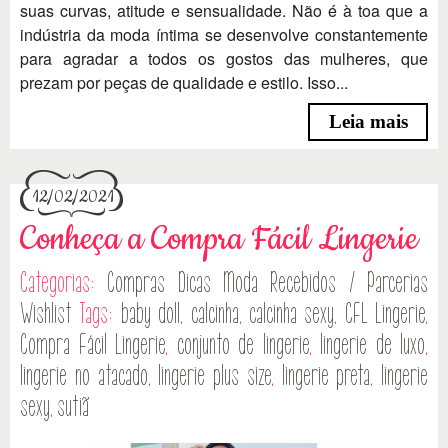
suas curvas, atitude e sensualidade. Não é à toa que a
indústria da moda íntima se desenvolve constantemente
para agradar a todos os gostos das mulheres, que
prezam por peças de qualidade e estilo. Isso...
Leia mais
12/02/2021
Conheça a Compra Fácil Lingerie
Categorias:
Compras
Dicas
Moda
Recebidos / Parcerias
Wishlist
Tags:
baby doll
,
calcinha
,
calcinha sexy
,
CFL Lingerie
,
Compra Fácil Lingerie
,
conjunto de lingerie
,
lingerie de luxo
,
lingerie no atacado
,
lingerie plus size
,
lingerie preta
,
lingerie
sexy
,
sutiã