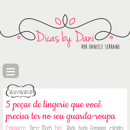
≡
20/08/2021
5 peças de lingerie que você
precisa ter no seu guarda-roupa
Categorias:
Dicas
Moda
Tags:
Body
,
body feminino
,
calcinha
,