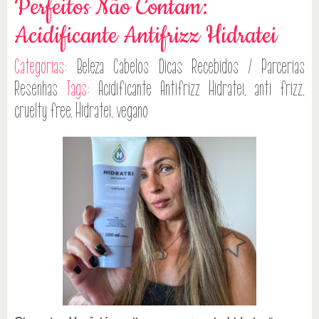
Perfeitos Não Contam:
Acidificante Antifrizz Hidratei
Categorias:
Beleza
Cabelos
Dicas
Recebidos / Parcerias
Resenhas
Tags:
Acidificante Antifrizz Hidratei
,
anti frizz
,
cruelty free
,
Hidratei
,
vegano