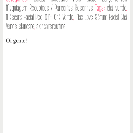
Maquiagem
Recebidos / Parcerias
Resenhas
Tags:
chá verde
,
Máscara Facial Peel Off Chá Verde
,
Max Love
,
Sérum Facial Chá
Verde
,
skincare
,
skincareroutine
Oi gente!