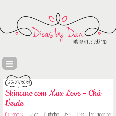
≡
26/07/2021
Skincare com Max Love – Chá
Verde
Categorias:
Beleza
Cuidados Pele
Dicas
Lançamentos