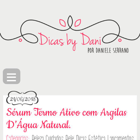
≡
21/06/2018
Sérum Termo Ativo com Argilas
D’Água Natural.
Categorias:
Beleza
Cuidados Pele
Dicas
Estética
Lançamentos