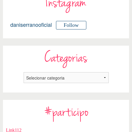
Instagram
daniserranooficial
Follow
Categorias
#participo
Link112