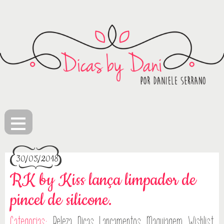
≡
30/05/2018
RK by Kiss lança limpador de
pincel de silicone.
Categorias:
Beleza
Dicas
Lançamentos
Maquiagem
Wishlist