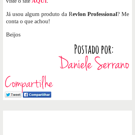
viste o site
AQUI
.
Já usou algum produto da R
evlon Professional
? Me
conta o que achou!
Beijos
Compartilhe