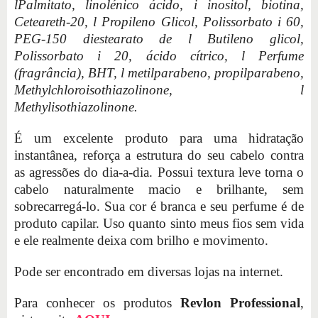
lPalmitato, linolénico ácido, i inositol, biotina,
Ceteareth-20, l Propileno Glicol, Polissorbato i 60,
PEG-150 diestearato de l Butileno glicol,
Polissorbato i 20, ácido cítrico, l Perfume
(fragrância), BHT, l metilparabeno, propilparabeno,
Methylchloroisothiazolinone, l
Methylisothiazolinone.
É um excelente produto para uma hidratação
instantânea, reforça a estrutura do seu cabelo contra
as agressões do dia-a-dia. Possui textura leve torna o
cabelo naturalmente macio e brilhante, sem
sobrecarregá-lo. Sua cor é branca e seu perfume é de
produto capilar. Uso quanto sinto meus fios sem vida
e ele realmente deixa com brilho e movimento.
Pode ser encontrado em diversas lojas na internet.
Para conhecer os produtos
Revlon Professional
,