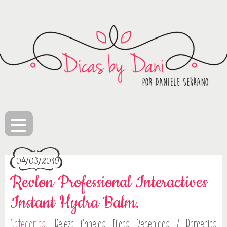
≡
04/03/2019
Revlon Professional Interactives
Instant Hydra Balm.
Categorias:
Beleza
Cabelos
Dicas
Recebidos / Parcerias