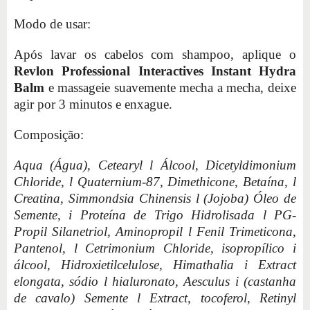
Modo de usar:
Após lavar os cabelos com shampoo, aplique o
Revlon Professional Interactives Instant Hydra
Balm
e massageie suavemente mecha a mecha, deixe
agir por 3 minutos e enxague.
Composição:
Aqua (Água), Cetearyl l Álcool, Dicetyldimonium
Chloride, l Quaternium-87, Dimethicone, Betaína, l
Creatina, Simmondsia Chinensis l (Jojoba) Óleo de
Semente, i Proteína de Trigo Hidrolisada l PG-
Propil Silanetriol, Aminopropil l Fenil Trimeticona,
Pantenol, l Cetrimonium Chloride, isopropílico i
álcool, Hidroxietilcelulose, Himathalia i Extract
elongata, sódio l hialuronato, Aesculus i (castanha
de cavalo) Semente l Extract, tocoferol, Retinyl