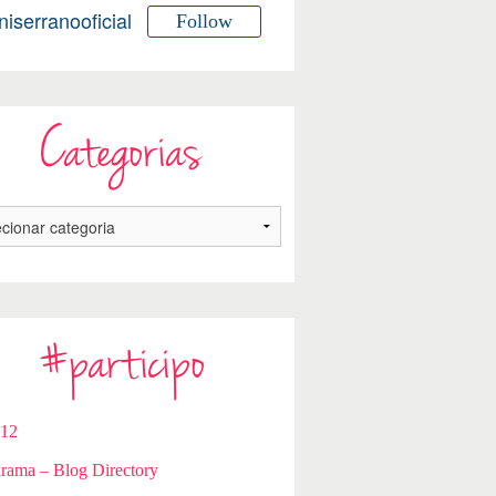
niserranooficial
Follow
Categorias
#participo
112
rama – Blog Directory