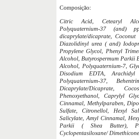
Composição:
Citric Acid, Cetearyl Alc
Polyquaternium-37 (and) pp
dicaprylate/dicaprate, Coconu
Diazolidinyl urea ( and) Iodop
Propylene Glycol, Phenyl Trime
Alcohol, Butyrospermum Parkii Bu
Alcohol, Polyquaternium-7, Gly
Disodium EDTA, Arachidyl A
Polyquaternium-37, Behent
Dicaprylate/Dicaprate, Coc
Phenoxyethanol, Caprylyl Gly
Cinnamal, Methylparaben, Dipo
Sulfate, Citronellol, Hexyl Sa
Salicylate, Amyl Cinnamal, He
Parkii ( Shea Butter), Po
Cyclopentasiloxane/ Dimethicone