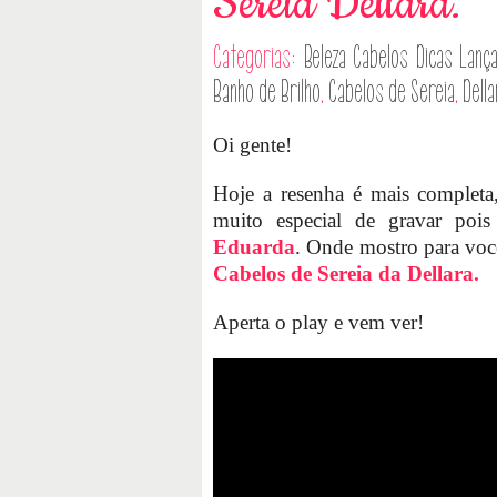
Sereia Dellara.
Categorias:
Beleza
Cabelos
Dicas
Lanç
Banho de Brilho
,
Cabelos de Sereia
,
Della
Oi gente!
Hoje a resenha é mais complet
muito especial de gravar pois
Eduarda
. Onde mostro para voc
Cabelos de Sereia da Dellara.
Aperta o play e vem ver!