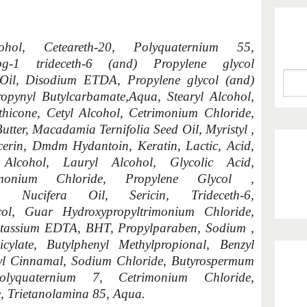
ohol, Ceteareth-20, Polyquaternium 55,
g-1 trideceth-6 (and) Propylene glycol
t Oil, Disodium ETDA, Propylene glycol (and)
ropynyl Butylcarbamate,Aqua, Stearyl Alcohol,
thicone, Cetyl Alcohol, Cetrimonium Chloride,
tter, Macadamia Ternifolia Seed Oil, Myristyl ,
cerin, Dmdm Hydantoin, Keratin, Lactic, Acid,
lcohol, Lauryl Alcohol, Glycolic Acid,
rimonium Chloride, Propylene Glycol ,
os Nucifera Oil, Sericin, Trideceth-6,
col, Guar Hydroxypropyltrimonium Chloride,
tassium EDTA, BHT, Propylparaben, Sodium ,
licylate, Butylphenyl Methylpropional, Benzyl
xyl Cinnamal, Sodium Chloride, Butyrospermum
lyquaternium 7, Cetrimonium Chloride,
, Trietanolamina 85, Aqua.