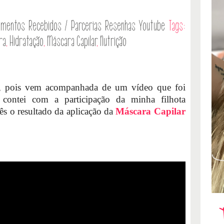
amentos
Recebidos / Parcerias
Resenhas
Youtube
Tags:
ra
,
Hidratação
,
Máscara Capilar
,
Nutrição
a, pois vem acompanhada de um vídeo que foi
 contei com a participação da minha filhota
ês o resultado da aplicação da
Máscara Capilar