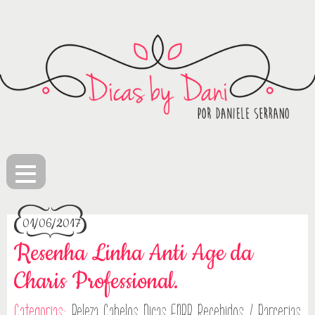
≡
01/06/2017
Resenha Linha Anti Age da
Charis Professional.
Categorias:
Beleza
Cabelos
Dicas
ENBB
Recebidos / Parcerias