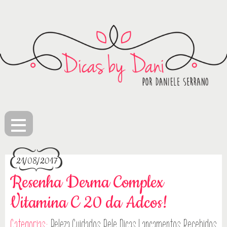
≡
21/08/2017
Resenha Derma Complex
Vitamina C 20 da Adcos!
Categorias:
Beleza
Cuidados Pele
Dicas
Lançamentos
Recebidos