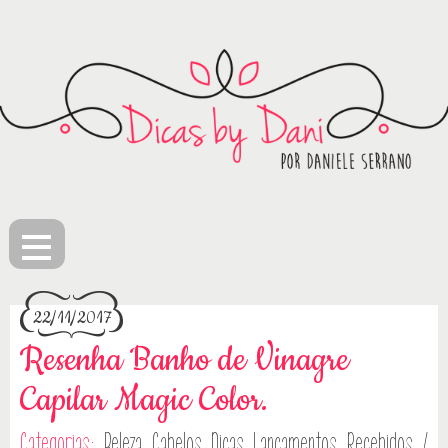
≡
22/11/2017
Resenha Banho de Vinagre
Capilar Magic Color.
Categorias:
Beleza
Cabelos
Dicas
Lançamentos
Recebidos /