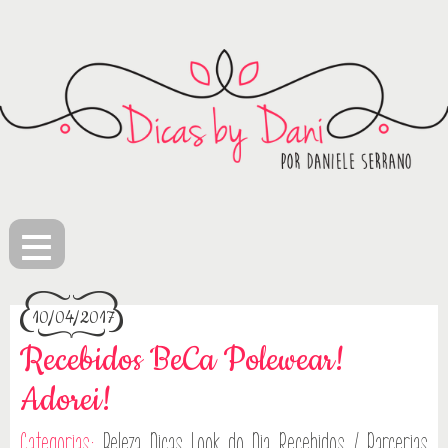
≡
10/04/2017
Recebidos BeCa Polewear!
Adorei!
Categorias:
Beleza
Dicas
Look do Dia
Recebidos / Parcerias