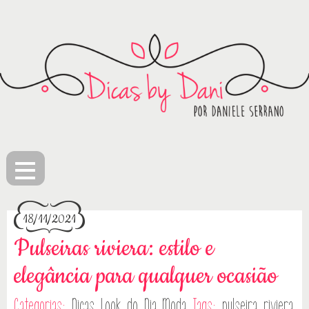
≡
18/11/2021
Pulseiras riviera: estilo e
elegância para qualquer ocasião
Categorias:
Dicas
Look do Dia
Moda
Tags:
pulseira riviera
,