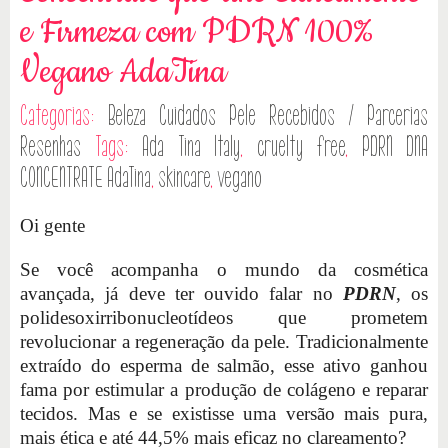
e Firmeza com PDRN 100%
Vegano AdaTina
Categorias:
Beleza
Cuidados Pele
Recebidos / Parcerias
Resenhas
Tags:
Ada Tina Italy
,
cruelty free
,
PDRN DNA
CONCENTRATE AdaTina
,
skincare
,
vegano
Oi gente
Se você acompanha o mundo da cosmética
avançada, já deve ter ouvido falar no
PDRN
, os
polidesoxirribonucleotídeos que prometem
revolucionar a regeneração da pele. Tradicionalmente
extraído do esperma de salmão, esse ativo ganhou
fama por estimular a produção de colágeno e reparar
tecidos. Mas e se existisse uma versão mais pura,
mais ética e até 44,5% mais eficaz no clareamento?