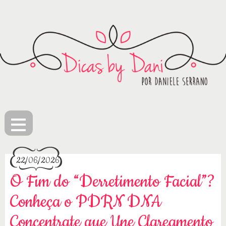
≡
22/06/2026
O Fim do “Derretimento Facial”?
Conheça o PDRN DNA
Concentrate que Une Clareamento