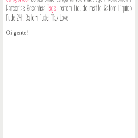
Parcerias
Resenhas
Tags:
batom Liquido matte
,
Batom Líquido
Nude 24h
,
Batom Nude
,
Max Love
Oi gente!