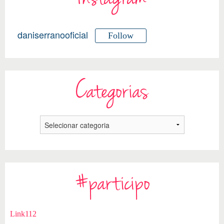
daniserranooficial
Follow
Categorias
#participo
Link112