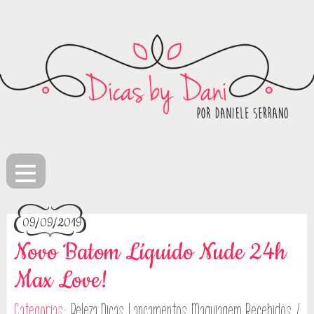
≡
09/09/2019
Novo Batom Líquido Nude 24h
Max Love!
Categorias:
Beleza
Dicas
Lançamentos
Maquiagem
Recebidos /