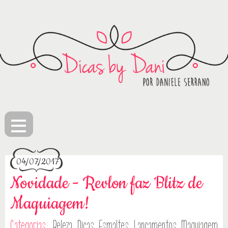
≡
04/07/2017
Novidade - Revlon faz Blitz de
Maquiagem!
Categorias:
Beleza
Dicas
Esmaltes
Lançamentos
Maquiagem