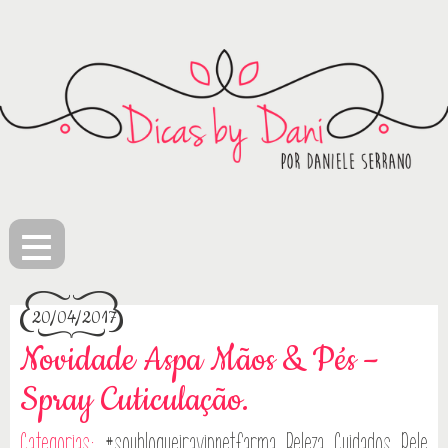
≡
20/04/2017
Novidade Aspa Mãos & Pés –
Spray Cuticulação.
Categorias:
#soublogueiravipnetfarma
Beleza
Cuidados Pele