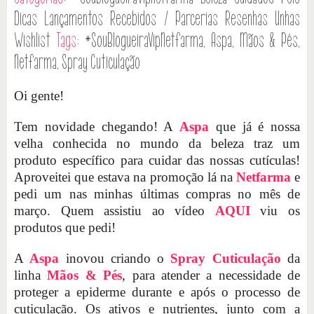
Dicas
Lançamentos
Recebidos / Parcerias
Resenhas
Unhas
Wishlist
Tags:
#SouBlogueiraVipNetfarma
,
Aspa
,
Mãos & Pés
,
Netfarma
,
Spray Cuticulação
Oi gente!
Tem novidade chegando! A
Aspa
que já é nossa
velha conhecida no mundo da beleza traz um
produto específico para cuidar das nossas cutículas!
Aproveitei que estava na promoção lá na
Netfarma
e
pedi um nas minhas últimas compras no mês de
março. Quem assistiu ao vídeo
AQUI
viu os
produtos que pedi!
A
Aspa
inovou criando o
Spray Cuticulação
da
linha
Mãos & Pés
, para atender a necessidade de
proteger a epiderme durante e após o processo de
cuticulação. Os ativos e nutrientes, junto com a