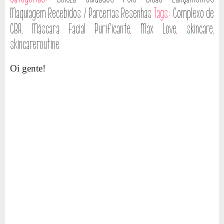
Maquiagem
Recebidos / Parcerias
Resenhas
Tags:
Complexo de
CBA
,
Máscara Facial Purificante
,
Max Love
,
skincare
,
skincareroutine
Oi gente!