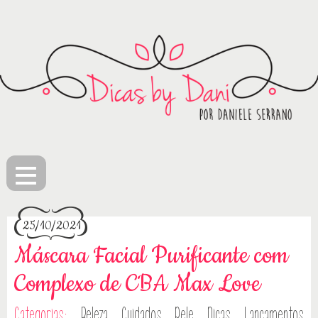
≡
25/10/2021
Máscara Facial Purificante com
Complexo de CBA Max Love
Categorias:
Beleza
Cuidados Pele
Dicas
Lançamentos