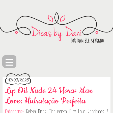
≡
17/03/2025
Lip Oil Nude 24 Horas Max
Love: Hidratação Perfeita
Categorias:
Beleza
Dicas
Maquiagem
Max Love
Recebidos /